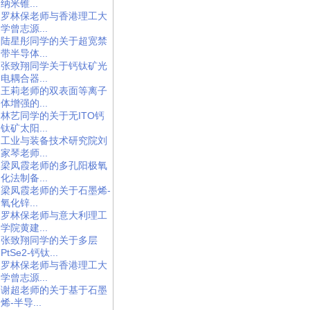
纳米锥...
罗林保老师与香港理工大
学曾志源...
陆星彤同学的关于超宽禁
带半导体...
张致翔同学关于钙钛矿光
电耦合器...
王莉老师的双表面等离子
体增强的...
林艺同学的关于无ITO钙
钛矿太阳...
工业与装备技术研究院刘
家琴老师...
梁凤霞老师的多孔阳极氧
化法制备...
梁凤霞老师的关于石墨烯-
氧化锌...
罗林保老师与意大利理工
学院黄建...
张致翔同学的关于多层
PtSe2-钙钛...
罗林保老师与香港理工大
学曾志源...
谢超老师的关于基于石墨
烯-半导...