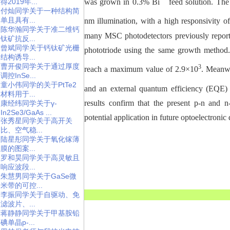
was grown in 0.3% Bi
feed solution. The
得2019年...
付灿同学关于一种结构简
单且具有...
nm illumination, with a high responsivity o
陈华瀚同学关于准二维钙
many MSC photodetectors previously reporte
钛矿抗反...
曾斌同学关于钙钛矿光栅
phototriode using the same growth method. 
结构诱导...
曹开俊同学关于通过厚度
3
reach a maximum value of 2.9×10
. Meanwh
调控InSe...
童小伟同学的关于PtTe2
and an external quantum efficiency (EQE)
材料用于...
results confirm that the present p-n and
康经纬同学关于γ-
In2Se3/GaAs ...
potential application in future optoelectronic
张秀星同学关于高开关
比、空气稳...
陆星彤同学关于氧化镓薄
膜的图案...
罗和昊同学关于高灵敏且
响应波段...
朱慧男同学关于GaSe微
米带的可控...
李振同学关于自驱动、免
滤波片、...
蒋静静同学关于甲基胺铅
碘单晶p-...