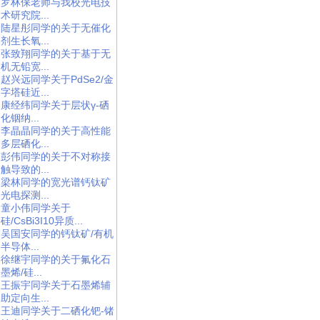
罗林保老师与我校光电技
术研究院...
陆星彤同学的关于无催化
剂生长氧...
张致翔同学的关于基于无
机无铅宽...
赵兴远同学关于PdSe2/金
字塔硅近...
康经纬同学关于层状γ-硒
化铟纳...
李晶晶同学的关于高性能
多层硒化...
彭伟同学的关于不对称接
触导致的...
梁林同学的宽光谱钙钛矿
光电探测...
童小伟同学关于
硅/CsBi3I10异质...
吴国安同学的钙钛矿/有机
半导体...
徐继宇同学的关于氟化石
墨烯/硅...
王振宇同学关于石墨烯辅
助定向生...
王迪同学关于二硒化钯-锗